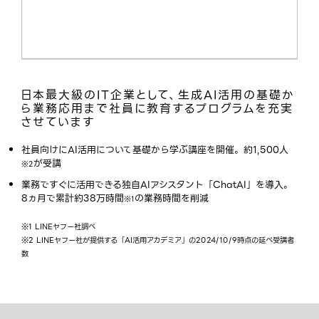
日本最大級のIT企業として、生成AI活用の基礎か
ら業務応用まで社員に教育するプログラムを充実
させています
社員向けにAI活用について基礎から学ぶ講座を開催。約1,500人
が受講
※2
業務ですぐに活用できる独自AIアシスタント「ChatAI」を導入。
8ヵ月で累計約38万時間
の業務時間を削減
※1
※1 LINEヤフー社調べ
※2 LINEヤフー社が提供する「AI活用アカデミア」の2024/10/9時点の延べ受講者
数